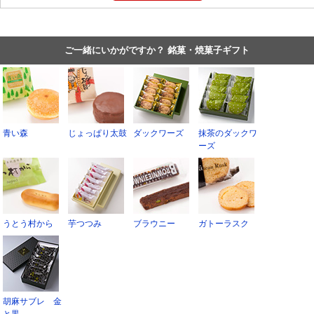
ご一緒にいかがですか？ 銘菓・焼菓子ギフト
青い森
じょっぱり太鼓
ダックワーズ
抹茶のダックワ
ーズ
うとう村から
芋つつみ
ブラウニー
ガトーラスク
胡麻サブレ 金
と黒