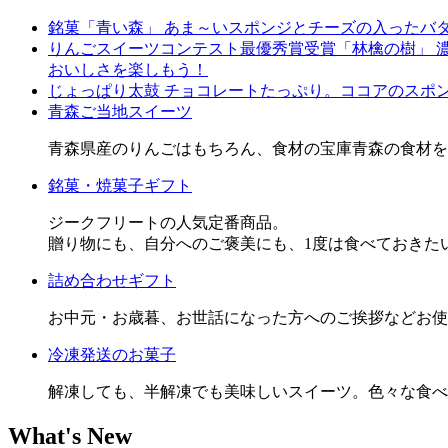
銘菓「青い森」 あま～いスポンジとチーズの入ったバ
りんごスイーツコンテスト最優秀賞受賞「林檎の樹」 
おいしさを楽しもう！
じょっぱり太鼓 チョコレートたっぷり。ココアのスポ
青森ご当地スイーツ
青森県産のりんごはもちろん、食材の宝庫青森の食材を
銘菓・焼菓子ギフト
ジークフリートの人気定番商品。
贈り物にも、自分へのご褒美にも、1度は食べておきたい
詰め合わせギフト
お中元・お歳暮、お世話になった方へのご挨拶などお使
冷凍発送のお菓子
解凍しても、半解凍でも美味しいスイーツ。色々な食べ
What's New