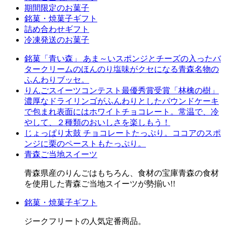
期間限定のお菓子
銘菓・焼菓子ギフト
詰め合わせギフト
冷凍発送のお菓子
銘菓「青い森」 あま～いスポンジとチーズの入ったバ
タークリームのほんのり塩味がクセになる青森名物の
ふんわりブッセ。
りんごスイーツコンテスト最優秀賞受賞「林檎の樹」
濃厚なドライリンゴがふんわりとしたパウンドケーキ
で包まれ表面にはホワイトチョコレート。常温で、冷
やして、２種類のおいしさを楽しもう！
じょっぱり太鼓 チョコレートたっぷり。ココアのスポ
ンジに栗のペーストもたっぷり。
青森ご当地スイーツ
青森県産のりんごはもちろん、食材の宝庫青森の食材
を使用した青森ご当地スイーツが勢揃い!!
銘菓・焼菓子ギフト
ジークフリートの人気定番商品。