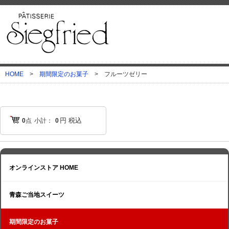
HOME
>
期間限定のお菓子
>
フルーツゼリー
円
税込
0
点
小計：
0
オンラインストア HOME
青森ご当地スイーツ
期間限定のお菓子